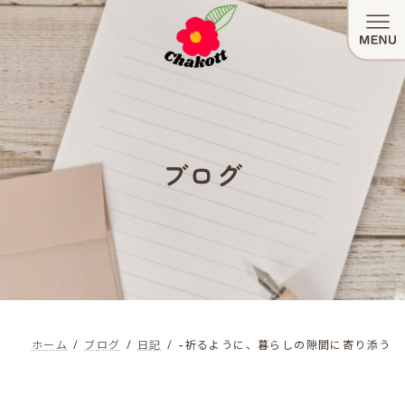
コ
ナ
ン
ビ
テ
ゲ
ン
ー
ツ
シ
へ
ョ
ブログ
ス
ン
キ
に
ッ
移
プ
動
ホーム
ブログ
日記
-祈るように、暮らしの隙間に寄り添う