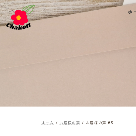
コ
ナ
ホ
ン
ビ
テ
ゲ
ン
ー
ツ
シ
へ
ョ
ス
ン
キ
に
ッ
移
プ
動
ホーム
お客様の声
お客様の声 #3