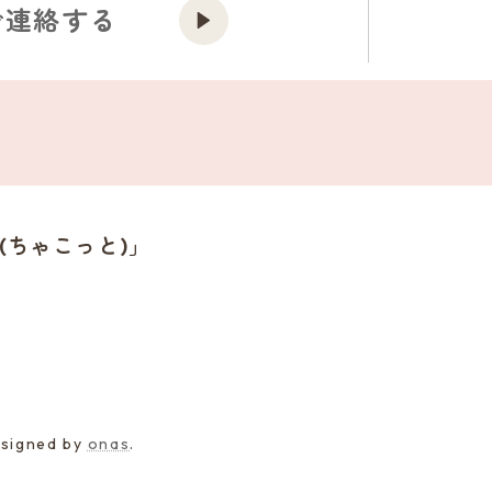
で連絡する
tt(ちゃこっと)」
esigned by
onas
.